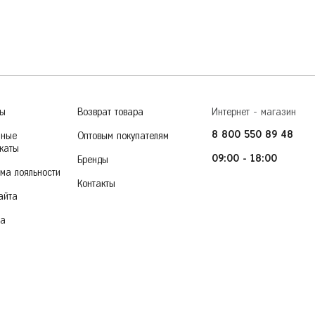
Тверь
Пермь
Тольятти
Тула
Ростов-на-Дону
Тюмень
36
37
38
39
40
Рязань
У
Уфа
ры
Возврат товара
Интернет - магазин
Ч
8 800 550 89 48
Челябинск
чные
Оптовым покупателям
каты
Чита
09:00 - 18:00
Бренды
ма лояльности
Контакты
Я
Ярославль
айта
ка