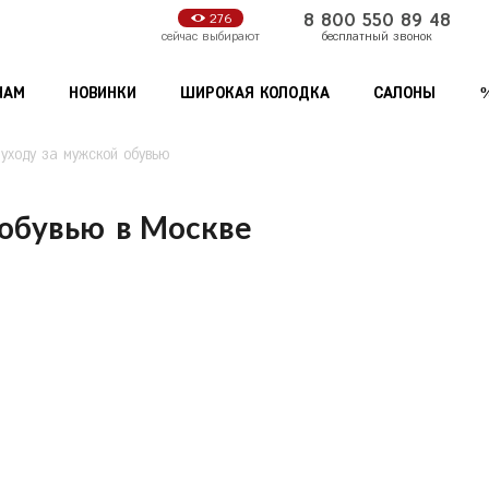
8 800 550 89 48
276
бесплатный звонок
сейчас выбирают
НАМ
НОВИНКИ
ШИРОКАЯ КОЛОДКА
САЛОНЫ
 уходу за мужской обувью
Мужские аксессуары
Женские аксессуары
 обувью
в
Москве
Кошельки
Зонты
С
Липецк
Самара
Обложки для документов
Сумки
Санкт-Петербу
Нижний Новгород
Ремни
Кошельки
Саратов
Продолжить покупки
Оформи
Новосибирск
Сочи
Обложки для документов
Ставрополь
Омск
Орёл
Т
Тамбов