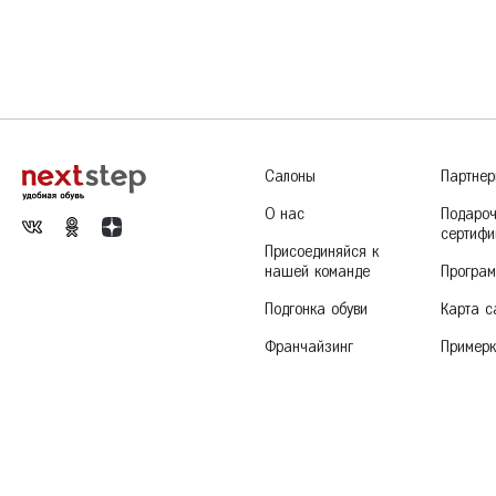
Сандалии
Кроссовки
П
Ж
Железногорск
Сабо
Р
К
Казань
Калуга
Красногорск
Салоны
Партне
Краснодар
О нас
Подаро
Красноярск
сертифи
Присоединяйся к
Курск
нашей команде
Програм
Подгонка обуви
Карта с
Франчайзинг
Пример