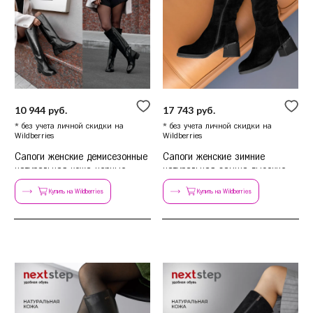
Сочи
Ставрополь
Т
Тамбов
Тверь
Тольятти
Тула
10 944 руб.
17 743 руб.
Тюмень
* без учета личной скидки на
* без учета личной скидки на
Wildberries
Wildberries
У
Уфа
Сапоги женские демисезонные
Сапоги женские зимние
Ч
Челябинск
натуральная кожа черные
натуральная замша высокие
Чита
на каблуке
Купить на Wildberries
Купить на Wildberries
Я
Ярославль