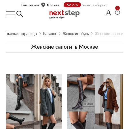
Москва
276
Ваш регион:
сейчас выбирают
0
Выбор города
Главная страница
Kаталог
Женская обувь
Женские сапоги
Укажите ваш город
Женские сапоги
в
Москве
Город
Москва
Санкт-Петербург
Б
Белгород
Оформить заказ
В
Волгоград
Е
Екатеринбург
Продолжить покупки
Ж
Железногорск
К
Казань
Калуга