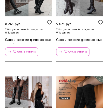
Красногорск
Краснодар
Красноярск
Курск
8 261 руб.
9 071 руб.
* без учета личной скидки на
* без учета личной скидки на
Л
Липецк
Wildberries
Wildberries
Сапоги женские демисезонные
Сапоги женские демисезонные
Н
Нижний Новгород
на каблуке натуральная кожа
на каблуке натуральная кожа
Новосибирск
Купить на Wildberries
Купить на Wildberries
О
Омск
Орёл
П
Пермь
Р
Ростов-на-Дону
Рязань
С
Самара
Санкт-Петербург
Саратов