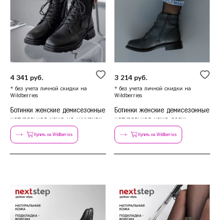
Сочи
Ставрополь
Т
Тамбов
Тверь
Тольятти
Тула
4 341 руб.
3 214 руб.
Тюмень
* без учета личной скидки на
* без учета личной скидки на
Wildberries
Wildberries
У
Уфа
Ботинки женские демисезонные
Ботинки женские демисезонные
Ч
Челябинск
натуральная кожа на шнурках
натуральная кожа осень
Чита
Купить на Wildberries
Купить на Wildberries
Я
Ярославль