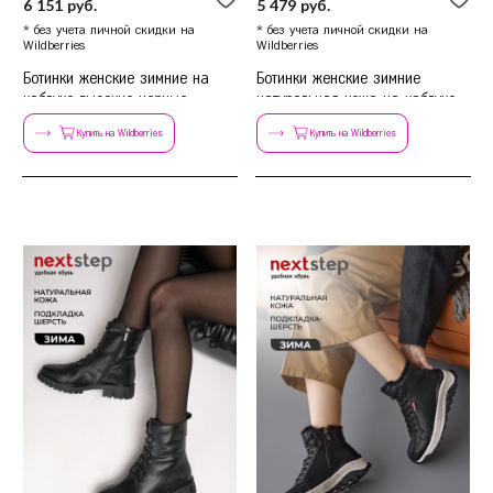
6 151 руб.
5 479 руб.
* без учета личной скидки на
* без учета личной скидки на
Wildberries
Wildberries
Ботинки женские зимние на
Ботинки женские зимние
каблуке высокие черные
натуральная кожа на каблуке
Купить на Wildberries
Купить на Wildberries
36
37
38
39
40