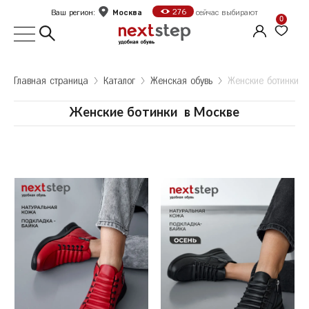
Москва
276
Ваш регион:
сейчас выбирают
0
Выбор города
Главная страница
Kаталог
Женская обувь
Женские ботинки
Укажите ваш город
Женские ботинки
в
Москве
Город
Москва
Санкт-Петербург
Б
Белгород
Оформить заказ
В
Волгоград
Е
Екатеринбург
Продолжить покупки
Ж
Железногорск
К
Казань
Калуга