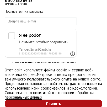
8 800 550 89 48
09:00 - 18:00
Подписаться на рассылку
Я даю
согласие
на получение рекламной и иной
информационной рассылки в соответствии с
политикой в отношении обработки
Этот сайт использует файлы cookie и сервис веб-
персональных данных
.
аналитики «Яндекс.Метрика» в целях предоставления
вам лучшего пользовательского опыта на нашем сайте.
ПОДПИСАТЬСЯ
Продолжая пользоваться сайтом, вы даете
согласие
на
использование нами cookie-файлов и Яндекс.Метрики.
Ознакомьтесь с
политикой в отношении обработки
персональных данных
Принять