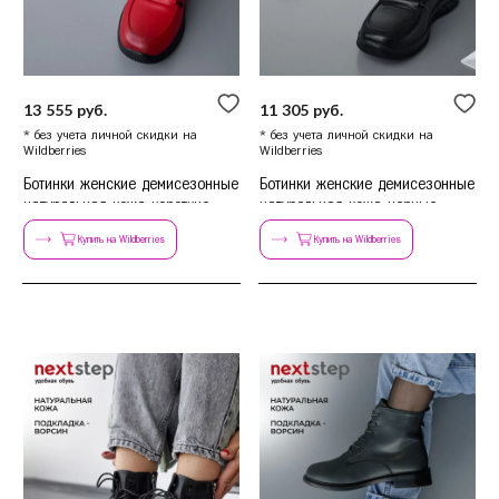
Красногорск
Краснодар
Красноярск
Курск
13 555 руб.
11 305 руб.
* без учета личной скидки на
* без учета личной скидки на
Л
Липецк
Wildberries
Wildberries
Ботинки женские демисезонные
Ботинки женские демисезонные
Н
Нижний Новгород
натуральная кожа короткие
натуральная кожа черные
Новосибирск
Купить на Wildberries
Купить на Wildberries
О
Омск
Орёл
П
Пермь
Р
Ростов-на-Дону
Рязань
С
Самара
Санкт-Петербург
Саратов